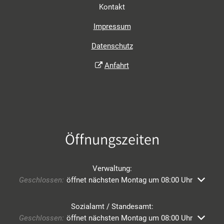
Kontakt
Impressum
Datenschutz
Anfahrt
Öffnungszeiten
Verwaltung:
Klicken, um weitere Öffnungs- oder Schließzeiten auszublend
Geschlossen:
öffnet nächsten Montag um 08:00 Uhr
Sozialamt / Standesamt:
Klicken, um weitere Öffnungs- oder Schließzeiten auszublend
Geschlossen:
öffnet nächsten Montag um 08:00 Uhr