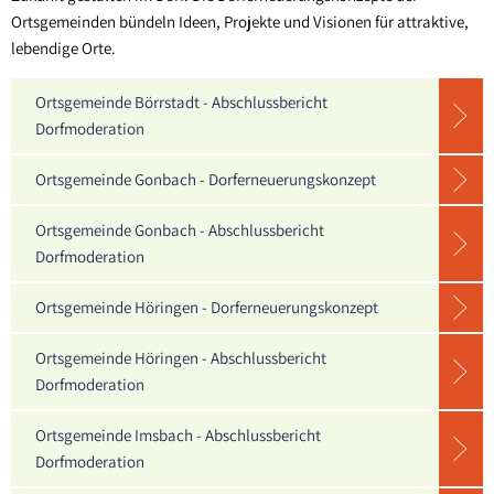
Erneuerung
Ortsgemeinden bündeln Ideen, Projekte und Visionen für attraktive,
Sippersfeld
lebendige Orte.
Steinbach a. Dbg.
Ortsgemeinde Börrstadt - Abschlussbericht
Wartenberg-Rohrbach
Dorfmoderation
Winnweiler
Ortsgemeinde Gonbach - Dorferneuerungskonzept
OT Alsenbrück-Langmeil
Ortsgemeinde Gonbach - Abschlussbericht
OT Hochstein
Dorfmoderation
OT Potzbach
Ortsgemeinde Höringen - Dorferneuerungskonzept
Ortsgemeinde Höringen - Abschlussbericht
Dorfmoderation
Ortsgemeinde Imsbach - Abschlussbericht
Dorfmoderation