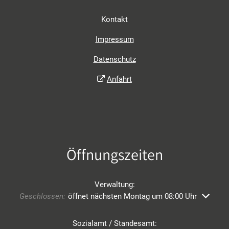
Kontakt
Impressum
Datenschutz
Anfahrt
Öffnungszeiten
Verwaltung:
Klicken, um weitere Öffnungs- oder Schließzeiten auszublend
Geschlossen:
öffnet nächsten Montag um 08:00 Uhr
Sozialamt / Standesamt: