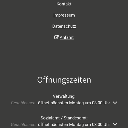
Kontakt
Impressum
Datenschutz
Anfahrt
Öffnungszeiten
Verwaltung:
Klicken, um weitere Öffnungs- oder Schließzeiten auszublend
Geschlossen:
öffnet nächsten Montag um 08:00 Uhr
Sozialamt / Standesamt:
Klicken, um weitere Öffnungs- oder Schließzeiten auszublend
Geschlossen:
öffnet nächsten Montag um 08:00 Uhr