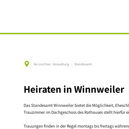
Sie sind hier:
Verwaltung
Standesamt
Standesamt
Heiraten in Winnweiler
Das Standesamt Winnweiler bietet die Möglichkeit, Ehesc
Trauzimmer im Dachgeschoss des Rathauses stellt hierfür
Trauungen finden in der Regel montags bis freitags während