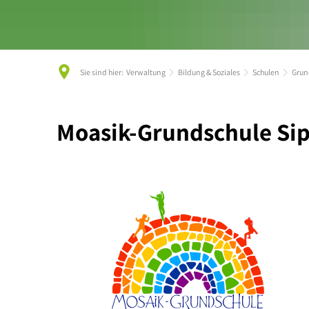
Sie sind hier:
Verwaltung
Bildung & Soziales
Schulen
Grun
Grundschule
Moasik-Grundschule Sip
Sippersfeld