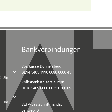
Bankverbindungen
Sparkasse Donnersberg
der Schließzeiten auszublenden
DE94 5405 1990 0080 0000 45
0 Uhr
Volksbank Kaiserslautern
DE16 5409 0000 0032 0300 09
der Schließzeiten auszublenden
0 Uhr
SEPA-Lastschriftmandat
Leitweg-ID