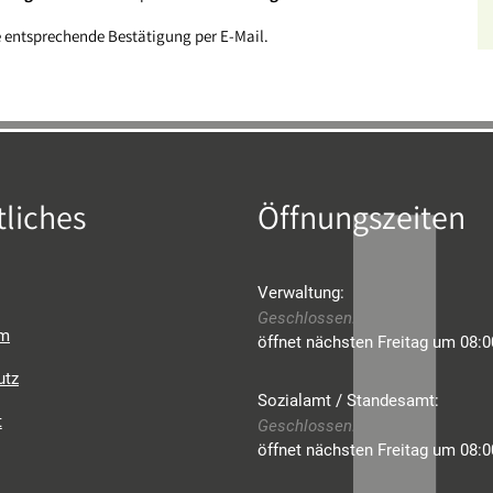
 entsprechende Bestätigung per E-Mail.
liches
Öffnungszeiten
Verwaltung:
Klicken, um weitere Öffnungs- o
Geschlossen:
um
öffnet nächsten Freitag um 08:0
utz
Sozialamt / Standesamt:
t
Klicken, um weitere Öffnungs- o
Geschlossen:
öffnet nächsten Freitag um 08:0