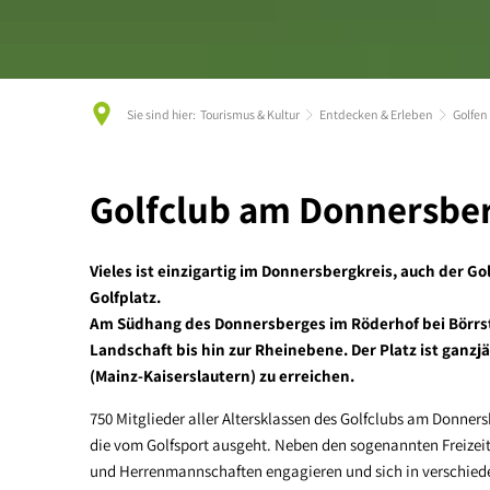
Sie sind hier:
Tourismus & Kultur
Entdecken & Erleben
Golfen
Golfen
Golfclub am Donnersbe
Vieles ist einzigartig im Donnersbergkreis, auch der 
Golfplatz.
Am Südhang des Donnersberges im Röderhof bei Börrsta
Landschaft bis hin zur Rheinebene. Der Platz ist ganz
(Mainz-Kaiserslautern) zu erreichen.
750 Mitglieder aller Altersklassen des Golfclubs am Donners
die vom Golfsport ausgeht. Neben den sogenannten Freizeit
und Herrenmannschaften engagieren und sich in verschiede