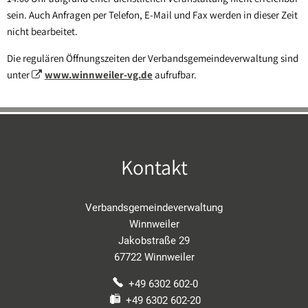
Sippersfeld
sein. Auch Anfragen per Telefon, E-Mail und Fax werden in dieser Zeit
nicht bearbeitet.
Steinbach a. Dbg.
Die regulären Öffnungszeiten der Verbandsgemeindeverwaltung sind
Wartenberg-Rohrbach
unter
www.winnweiler-vg.de
aufrufbar.
Winnweiler
OT Alsenbrück-Langmeil
OT Hochstein
Kontakt
OT Potzbach
Verbandsgemeindeverwaltung
Winnweiler
Jakobstraße 29
67722 Winnweiler
+49 6302 602-0
+49 6302 602-20