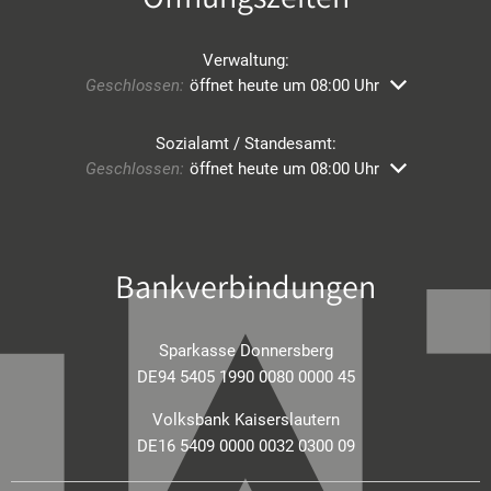
Verwaltung:
Klicken, um weitere Öffnungs- oder Schließzeiten ausz
Geschlossen:
öffnet heute um 08:00 Uhr
Sozialamt / Standesamt:
Klicken, um weitere Öffnungs- oder Schließzeiten ausz
Geschlossen:
öffnet heute um 08:00 Uhr
Bankverbindungen
Sparkasse Donnersberg
DE94 5405 1990 0080 0000 45
Volksbank Kaiserslautern
DE16 5409 0000 0032 0300 09