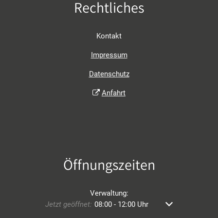
Rechtliches
Kontakt
Impressum
Datenschutz
Anfahrt
Öffnungszeiten
Verwaltung:
Klicken, um weitere Öffnungs- oder Schließzeiten au
Jetzt geöffnet:
08:00
-
12:00
Uhr
Von 08:00 bis 12: