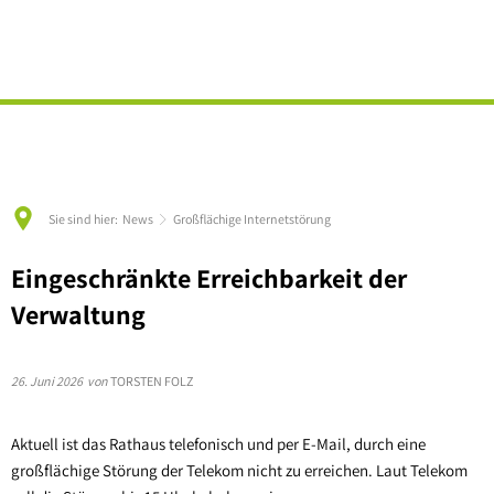
English
Deutsch
VERWALTUNG
BAUEN & WOHNEN
Rathaus
TOURISMUS & KULTUR
Bauplätze
ORTSGEMEINDEN
Standesamt
Veranstaltungen
Bauleitplanung
Börrstadt
Leistungen A-Z
Gastgeber
Bodenrichtwerte (BORIS)
Breunigweiler
Wahlen
Entdecken & Erleben
Sie sind hier:
News
Großflächige Internetstörung
Dorferneuerung / städtebauliche E
Falkenstein a. Dbg.
Bildung & Soziales
Donnersberger Land
Hochwasser- / Starkregenvorsorge
Gonbach
Eingeschränkte Erreichbarkeit der
Ausschreibungen
Informationsmaterial
Wärmeplanung
Höringen
Verwaltung
Stellenangebote
Standortanalyse Flächen-PV-Anlage
Imsbach
26. Juni 2026
von
TORSTEN FOLZ
Lohnsfeld
Münchweiler a. d. Alsenz
Aktuell ist das Rathaus telefonisch und per E-Mail, durch eine
großflächige Störung der Telekom nicht zu erreichen. Laut Telekom
Schweisweiler