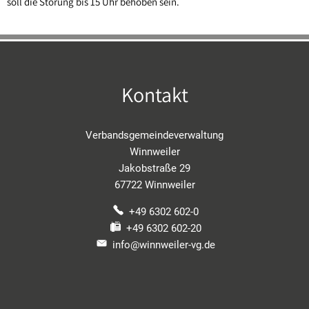
soll die Störung bis 15 Uhr behoben sein.
Sippersfeld
Steinbach a. Dbg.
Wartenberg-Rohrbach
Kontakt
Winnweiler
OT Alsenbrück-Langmeil
Verbandsgemeindeverwaltung
OT Hochstein
Winnweiler
Jakobstraße 29
OT Potzbach
67722 Winnweiler
+49 6302 602-0
+49 6302 602-20
info@winnweiler-vg.de