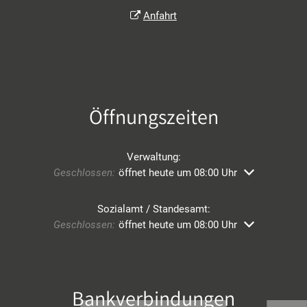
Anfahrt
Öffnungszeiten
Verwaltung:
Klicken, um weitere Öffnungs- oder Schließzeiten ausz
Geschlossen:
öffnet heute um 08:00 Uhr
Sozialamt / Standesamt:
Klicken, um weitere Öffnungs- oder Schließzeiten ausz
Geschlossen:
öffnet heute um 08:00 Uhr
Bankverbindungen